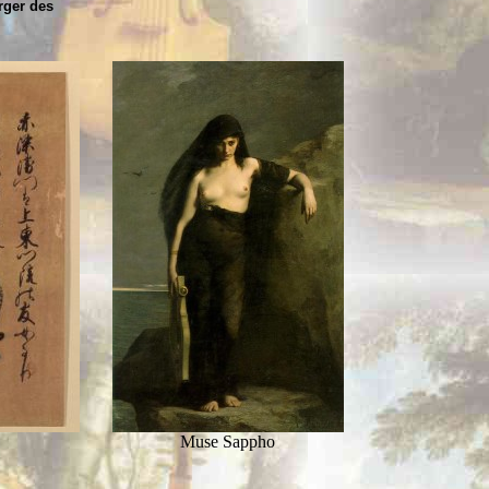
rger des
Muse Sappho