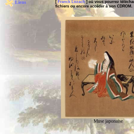
[
Franck Lozach
] où vous pourrez télécha
Liens
fichiers ou encore accéder à son CDROM.
Muse japonaise