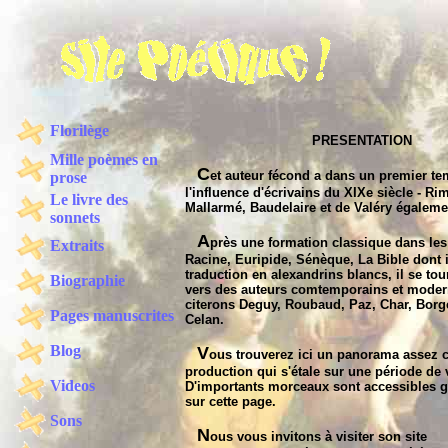
Florilège
PRESENTATION
Mille poèmes en
C
et auteur fécond a dans un premier t
prose
l'influence d'écrivains du XIXe siècle - R
Le livre des
Mallarmé, Baudelaire et de Valéry égaleme
sonnets
A
près une formation classique dans les
Extraits
Racine, Euripide, Sénèque, La Bible dont il
traduction en alexandrins blancs, il se tou
Biographie
vers des auteurs comtemporains et mode
citerons Deguy, Roubaud, Paz, Char, Borge
Pages manuscrites
Celan.
Blog
V
ous trouverez ici un panorama assez 
production qui s'étale sur une période de 
Videos
D'importants morceaux sont accessibles g
sur cette page.
Sons
N
ous vous invitons à visiter son site