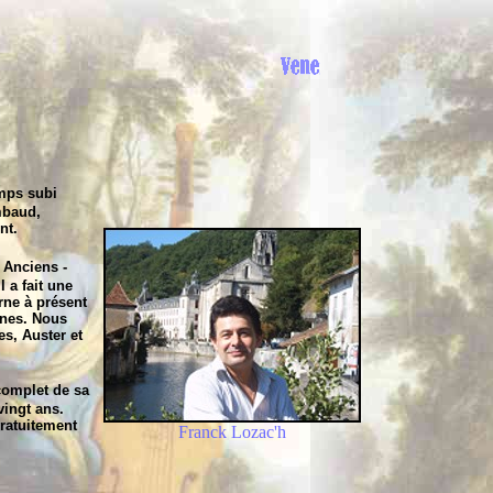
emps subi
imbaud,
nt.
 Anciens -
 a fait une
rne à présent
rnes. Nous
s, Auster et
complet de sa
vingt ans.
ratuitement
Franck Lozac'h